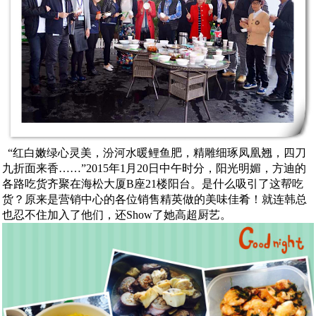
“红白嫩绿心灵美，汾河水暖鲤鱼肥，精雕细琢凤凰翘，四刀
九折面来香……”2015年1月20日中午时分，阳光明媚，方迪的
各路吃货齐聚在海松大厦B座21楼阳台。是什么吸引了这帮吃
货？原来是营销中心的各位销售精英做的美味佳肴！就连韩总
也忍不住加入了他们，还Show了她高超厨艺。