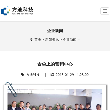
T
o
g
g
企业新闻
l
e
首页
>
新闻资讯
>
企业新闻
>
n
a
v
i
g
舌尖上的营销中心
a
t
方迪科技 |
2015-01-29 11:23:00
i
o
n