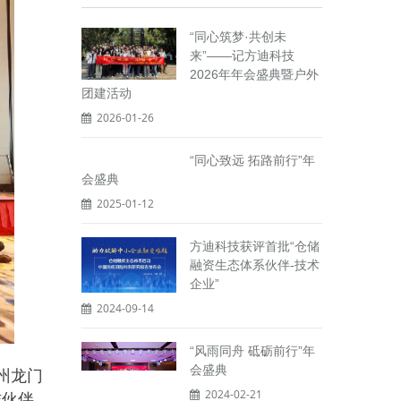
“同心筑梦·共创未
来”——记方迪科技
2026年年会盛典暨户外
团建活动
2026-01-26
“同心致远 拓路前行”年
会盛典
2025-01-12
方迪科技获评首批“仓储
融资生态体系伙伴-技术
企业”
2024-09-14
“风雨同舟 砥砺前行”年
州龙门
会盛典
作伙伴、
2024-02-21